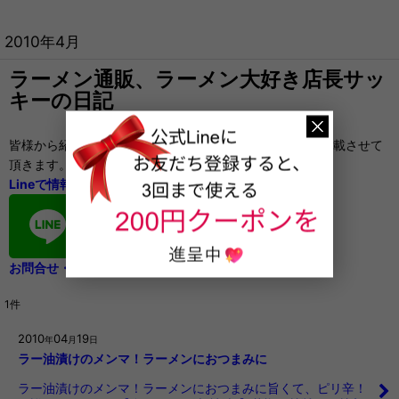
2010年4月
ラーメン通販、ラーメン大好き店長サッ
キーの日記
皆様から紹介したいラーメン店の情報を頂きましたら、掲載させて
頂きます。
Lineで情報を頂けると嬉しいです。
お問合せ・ご要望もお気軽に
1
件
2010
04
19
年
月
日
ラー油漬けのメンマ！ラーメンにおつまみに
ラー油漬けのメンマ！ラーメンにおつまみに旨くて、ピリ辛！