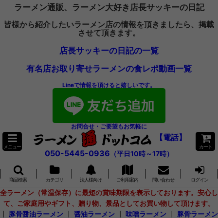
ラーメン通販、ラーメン大好き店長サッキーの日記
皆様から紹介したいラーメン店の情報を頂きましたら、掲載
させて頂きます。
店長サッキーの日記の一覧
有名店お取り寄せラーメンの食レポ動画一覧
Lineで情報を頂けると嬉しいです。
お問合せ・ご要望もお気軽に
【電話】
メニュー
カート
050-5445-0936
（平日10時～17時）
商品検索
カテゴリ
法人様向け
ご利用案内
問い合わせ
ログイン
全ラーメン（常温保存）に最短の賞味期限を表示しております。安心し
て、ご家庭用やギフト、贈り物、景品としてお買い物して頂けます。
┃
豚骨醤油ラーメン
┃
醤油ラーメン
┃
味噌ラーメン
┃
豚骨ラーメン