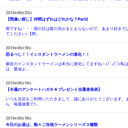
2013
06
20
年
月
日
【間違い探し】仲間はずれはどれかな？Part2
雨ですね・・・雨の日は髪の毛がまとまらないので、あまり好きで
てください♪【間…
2013
06
19
年
月
日
恐るべし！！インスタントラーメンの進化！！
最近のインスタントラーメンは本当に進化してますね～(ﾉﾟ⊿ﾟ)
は、醤油よ…
2013
06
19
年
月
日
【今週のアンケートハガキ★プレゼント当選者発表】
いつも当店をご利用いただきまして、誠にありがとうございます。
ら、毎週抽選で1…
2013
06
18
年
月
日
今日のお昼は、熱々ご当地ラーメンシリーズ３種類