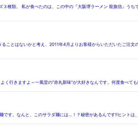
ズ３種類。 私が食べたのは、この中の『大阪堺ラーメン 龍旗信』うち
ることはないかと考え、2011年4月よりお客様からいただいたご注文
によく行きますよ～一風堂の“赤丸新味”が大好きなんです。何度食べても
ダ麺です。なんと、このサラダ麺には…！？秘密があるんです!!ヒント