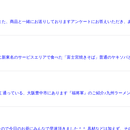
また、商品と一緒にお送りしておりますアンケートにお答えいただき、
に新東名のサービスエリアで食べた「富士宮焼きそば」普通のヤキソバ
く通っている、大阪豊中市にあります『福将軍』のご紹介♪九州ラーメ
たので今日のお昼にみんなで早速頂きました＾＾ 具材などは加えず、そ