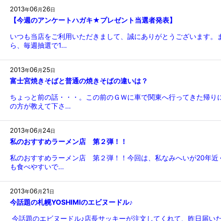
2013
06
26
年
月
日
【今週のアンケートハガキ★プレゼント当選者発表】
いつも当店をご利用いただきまして、誠にありがとうございます。
ら、毎週抽選で1…
2013
06
25
年
月
日
富士宮焼きそばと普通の焼きそばの違いは？
ちょっと前の話・・・。この前のＧＷに車で関東へ行ってきた帰り
の方が教えて下さ…
2013
06
24
年
月
日
私のおすすめラーメン店 第２弾！！
私のおすすめラーメン店 第２弾！！今回は、私なみへいが20年近
も食べやすいで…
2013
06
21
年
月
日
今話題の札幌YOSHIMIのエビヌードル♪
今話題のエビヌードル♪店長サッキーが注文してくれて、昨日届い