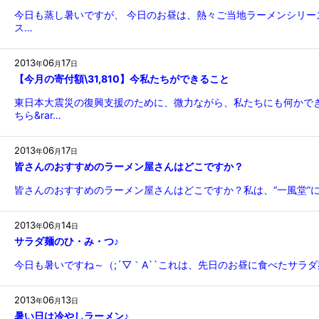
今日も蒸し暑いですが、 今日のお昼は、熱々ご当地ラーメンシリー
ス…
2013
06
17
年
月
日
【今月の寄付額\31,810】今私たちができること
東日本大震災の復興支援のために、微力ながら、私たちにも何かでき
ちら&rar…
2013
06
17
年
月
日
皆さんのおすすめのラーメン屋さんはどこですか？
皆さんのおすすめのラーメン屋さんはどこですか？私は、“一風堂”
2013
06
14
年
月
日
サラダ麺のひ・み・つ♪
今日も暑いですね～（;´▽｀A``これは、先日のお昼に食べたサラ
2013
06
13
年
月
日
暑い日は冷やしラーメン♪