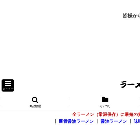
皆様か
メニュー
商品検索
カテゴリ
全ラーメン（常温保存）に最短の
┃
豚骨醤油ラーメン
┃
醤油ラーメン
┃
味