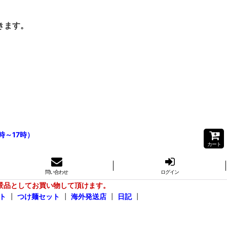
きます。
時～17時）
カート
問い合わせ
ログイン
景品としてお買い物して頂けます。
ト
┃
つけ麺セット
┃
海外発送店
┃
日記
┃