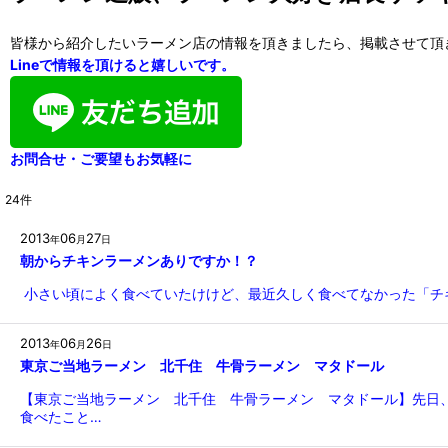
皆様から紹介したいラーメン店の情報を頂きましたら、掲載させて頂
Lineで情報を頂けると嬉しいです。
お問合せ・ご要望もお気軽に
24
件
2013
06
27
年
月
日
朝からチキンラーメンありですか！？
小さい頃によく食べていたけけど、最近久しく食べてなかった「チ
2013
06
26
年
月
日
東京ご当地ラーメン 北千住 牛骨ラーメン マタドール
【東京ご当地ラーメン 北千住 牛骨ラーメン マタドール】先日、
食べたこと…