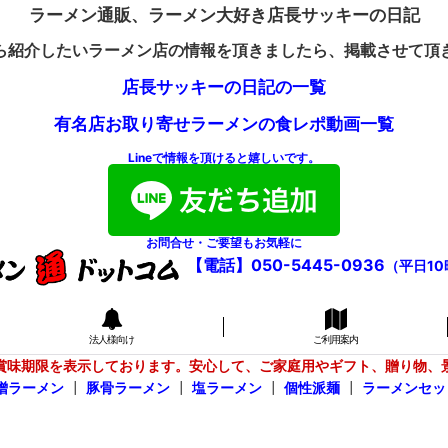
ラーメン通販、ラーメン大好き店長サッキーの日記
ら紹介したいラーメン店の情報を頂きましたら、掲載させて頂
店長サッキーの日記の一覧
有名店お取り寄せラーメンの食レポ動画一覧
Lineで情報を頂けると嬉しいです。
お問合せ・ご要望もお気軽に
【電話】050-5445-0936
（平日10
法人様向け
ご利用案内
賞味期限を表示しております。安心して、ご家庭用やギフト、贈り物、
噌ラーメン
┃
豚骨ラーメン
┃
塩ラーメン
┃
個性派麺
┃
ラーメンセッ