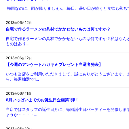
梅雨なのに、雨が降りましぇん…毎日、暑い日が続くと食欲も落ち
2013
06
12
年
月
日
自宅で作るラーメンの具材でかかせないものは何ですか？
自宅で作るラーメンの具材でかかせないものは何ですか？私はなんと
ものはあり…
2013
06
12
年
月
日
【今週のアンケートハガキ★プレゼント当選者発表】
いつも当店をご利用いただきまして、誠にありがとうございます。
ら、毎週抽選で1…
2013
06
11
年
月
日
6月いっぱいまでのお誕生日企画第1弾！
当店ではスタッフの誕生日月に、毎回誕生日パーティーを開催しま
ょうか・・・・…
2013
06
10