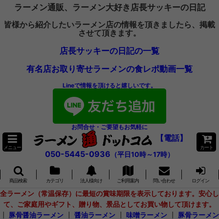
ラーメン通販、ラーメン大好き店長サッキーの日記
皆様から紹介したいラーメン店の情報を頂きましたら、掲載
させて頂きます。
店長サッキーの日記の一覧
有名店お取り寄せラーメンの食レポ動画一覧
Lineで情報を頂けると嬉しいです。
お問合せ・ご要望もお気軽に
【電話】
メニュー
カート
050-5445-0936
（平日10時～17時）
商品検索
カテゴリ
法人様向け
ご利用案内
問い合わせ
ログイン
全ラーメン（常温保存）に最短の賞味期限を表示しております。安心し
て、ご家庭用やギフト、贈り物、景品としてお買い物して頂けます。
┃
豚骨醤油ラーメン
┃
醤油ラーメン
┃
味噌ラーメン
┃
豚骨ラーメン