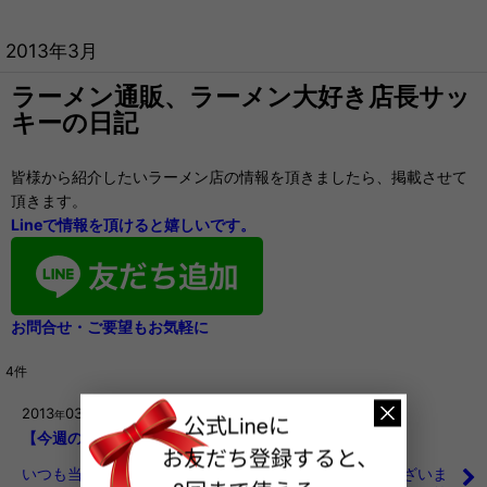
2013年3月
ラーメン通販、ラーメン大好き店長サッ
キーの日記
皆様から紹介したいラーメン店の情報を頂きましたら、掲載させて
頂きます。
Lineで情報を頂けると嬉しいです。
お問合せ・ご要望もお気軽に
4
件
2013
03
27
年
月
日
【今週のアンケートハガキ★プレゼント当選者発表】
いつも当店をご利用いただきまして、誠にありがとうございま