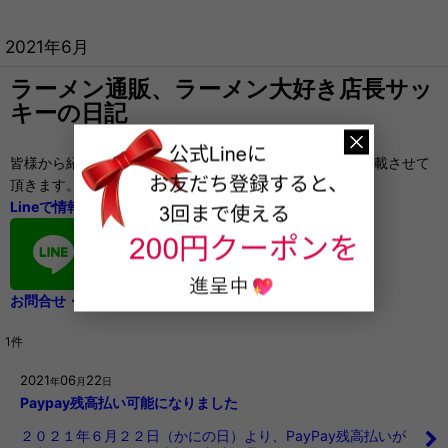
2021年6月
ラーメン通販、ラーメン大好き店長サッ
キーの日記
皆様から紹介したいラーメン店の情報を頂きましたら、掲載させて
頂きます。
Lineで情報を頂けると嬉しいです。
お問合せ・ご要望もお気軽に
1
件
2021
06
22
年
月
日
Paypay残高払い可能になりました
２０２１年６月２２日（かにの日）より、PayPay残高払いが