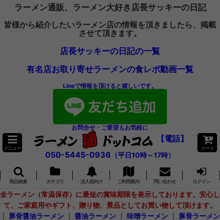
ラーメン通販、ラーメン大好き店長サッキーの日記
皆様から紹介したいラーメン店の情報を頂きましたら、掲載
させて頂きます。
店長サッキーの日記の一覧
有名店お取り寄せラーメンの食レポ動画一覧
Lineで情報を頂けると嬉しいです。
お問合せ・ご要望もお気軽に
【電話】
メニュー
カート
050-5445-0936
（平日10時～17時）
商品検索
カテゴリ
法人様向け
ご利用案内
問い合わせ
ログイン
全ラーメン（常温保存）に最短の賞味期限を表示しております。安心し
て、ご家庭用やギフト、贈り物、景品としてお買い物して頂けます。
┃
豚骨醤油ラーメン
┃
醤油ラーメン
┃
味噌ラーメン
┃
豚骨ラーメン