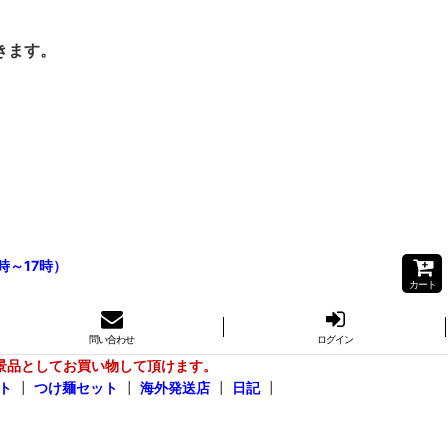
きます。
時～17時）
カート
問い合わせ
ログイン
景品としてお買い物して頂けます。
ト
┃
つけ麺セット
┃
海外発送店
┃
日記
┃