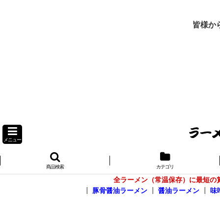
皆様か
メニュー
商品検索
カテゴリ
全ラーメン（常温保存）に最短の
┃
豚骨醤油ラーメン
┃
醤油ラーメン
┃
味