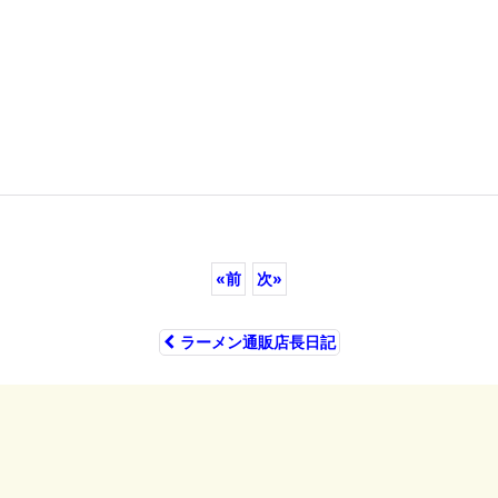
«
前
次
»
ラーメン通販店長日記