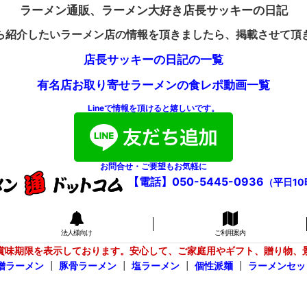
ラーメン通販、ラーメン大好き店長サッキーの日記
ら紹介したいラーメン店の情報を頂きましたら、掲載させて頂
店長サッキーの日記の一覧
有名店お取り寄せラーメンの食レポ動画一覧
Lineで情報を頂けると嬉しいです。
お問合せ・ご要望もお気軽に
【電話】050-5445-0936
（平日10
法人様向け
ご利用案内
賞味期限を表示しております。安心して、ご家庭用やギフト、贈り物、
噌ラーメン
┃
豚骨ラーメン
┃
塩ラーメン
┃
個性派麺
┃
ラーメンセッ