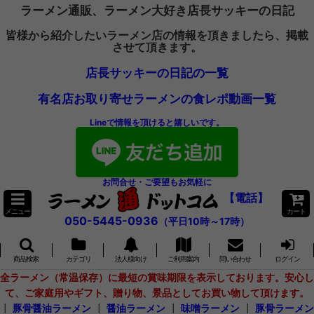
ラーメン通販、ラーメン大好き店長サッキーの日記
皆様から紹介したいラーメン店の情報を頂きましたら、掲載
させて頂きます。
店長サッキーの日記の一覧
有名店お取り寄せラーメンの食レポ動画一覧
Lineで情報を頂けると嬉しいです。
お問合せ・ご要望もお気軽に
【電話】
メニュー
カート
050-5445-0936
（平日10時～17時）
商品検索
カテゴリ
法人様向け
ご利用案内
問い合わせ
ログイン
全ラーメン（常温保存）に最短の賞味期限を表示しております。安心し
て、ご家庭用やギフト、贈り物、景品としてお買い物して頂けます。
┃
豚骨醤油ラーメン
┃
醤油ラーメン
┃
味噌ラーメン
┃
豚骨ラーメン