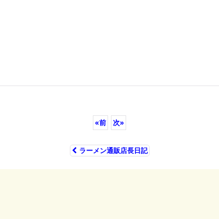
«
前
次
»
ラーメン通販店長日記