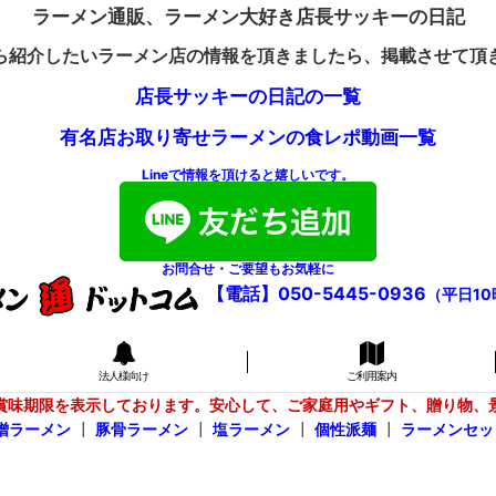
ラーメン通販、ラーメン大好き店長サッキーの日記
ら紹介したいラーメン店の情報を頂きましたら、掲載させて頂
店長サッキーの日記の一覧
有名店お取り寄せラーメンの食レポ動画一覧
Lineで情報を頂けると嬉しいです。
お問合せ・ご要望もお気軽に
【電話】050-5445-0936
（平日10
法人様向け
ご利用案内
賞味期限を表示しております。安心して、ご家庭用やギフト、贈り物、
噌ラーメン
┃
豚骨ラーメン
┃
塩ラーメン
┃
個性派麺
┃
ラーメンセッ