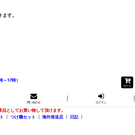
きます。
時～17時）
カート
問い合わせ
ログイン
景品としてお買い物して頂けます。
ト
┃
つけ麺セット
┃
海外発送店
┃
日記
┃