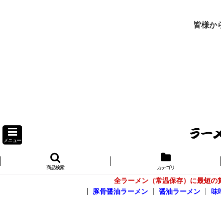
皆様か
メニュー
商品検索
カテゴリ
全ラーメン（常温保存）に最短の
┃
豚骨醤油ラーメン
┃
醤油ラーメン
┃
味