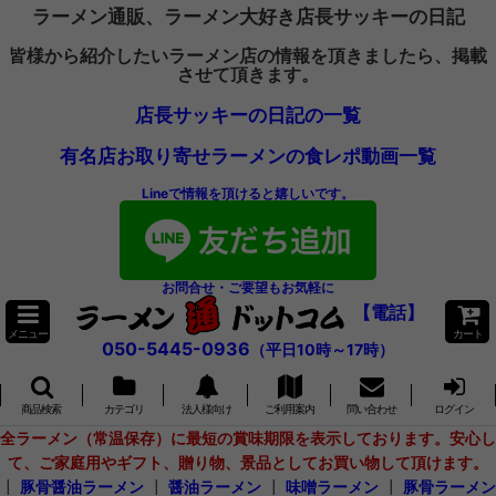
ラーメン通販、ラーメン大好き店長サッキーの日記
皆様から紹介したいラーメン店の情報を頂きましたら、掲載
させて頂きます。
店長サッキーの日記の一覧
有名店お取り寄せラーメンの食レポ動画一覧
Lineで情報を頂けると嬉しいです。
お問合せ・ご要望もお気軽に
【電話】
メニュー
カート
050-5445-0936
（平日10時～17時）
商品検索
カテゴリ
法人様向け
ご利用案内
問い合わせ
ログイン
全ラーメン（常温保存）に最短の賞味期限を表示しております。安心し
て、ご家庭用やギフト、贈り物、景品としてお買い物して頂けます。
┃
豚骨醤油ラーメン
┃
醤油ラーメン
┃
味噌ラーメン
┃
豚骨ラーメン