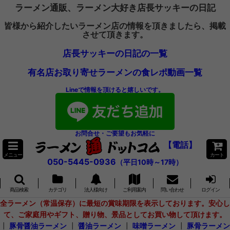
ラーメン通販、ラーメン大好き店長サッキーの日記
皆様から紹介したいラーメン店の情報を頂きましたら、掲載
させて頂きます。
店長サッキーの日記の一覧
有名店お取り寄せラーメンの食レポ動画一覧
Lineで情報を頂けると嬉しいです。
お問合せ・ご要望もお気軽に
【電話】
メニュー
カート
050-5445-0936
（平日10時～17時）
商品検索
カテゴリ
法人様向け
ご利用案内
問い合わせ
ログイン
全ラーメン（常温保存）に最短の賞味期限を表示しております。安心し
て、ご家庭用やギフト、贈り物、景品としてお買い物して頂けます。
┃
豚骨醤油ラーメン
┃
醤油ラーメン
┃
味噌ラーメン
┃
豚骨ラーメン