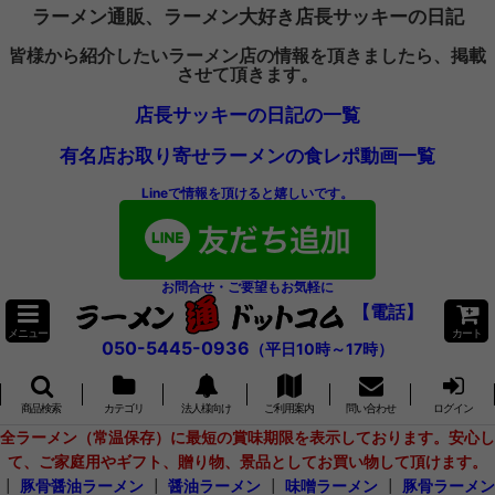
ラーメン通販、ラーメン大好き店長サッキーの日記
皆様から紹介したいラーメン店の情報を頂きましたら、掲載
させて頂きます。
店長サッキーの日記の一覧
有名店お取り寄せラーメンの食レポ動画一覧
Lineで情報を頂けると嬉しいです。
お問合せ・ご要望もお気軽に
【電話】
メニュー
カート
050-5445-0936
（平日10時～17時）
商品検索
カテゴリ
法人様向け
ご利用案内
問い合わせ
ログイン
全ラーメン（常温保存）に最短の賞味期限を表示しております。安心し
て、ご家庭用やギフト、贈り物、景品としてお買い物して頂けます。
┃
豚骨醤油ラーメン
┃
醤油ラーメン
┃
味噌ラーメン
┃
豚骨ラーメン