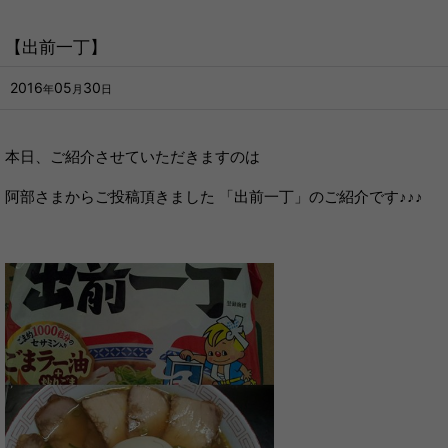
【出前一丁】
2016
05
30
年
月
日
本日、ご紹介させていただきますのは
阿部さまからご投稿頂きました 「出前一丁」のご紹介です♪♪♪