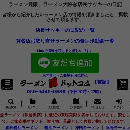
ラーメン通販、ラーメン大好き店長サッキーの日記
皆様から紹介したいラーメン店の情報を頂きましたら、掲載
させて頂きます。
店長サッキーの日記の一覧
有名店お取り寄せラーメンの食レポ動画一覧
Lineで情報を頂けると嬉しいです。
お問合せ・ご要望もお気軽に
【電話】
メニュー
カート
050-5445-0936
（平日10時～17時）
商品検索
カテゴリ
法人様向け
ご利用案内
問い合わせ
ログイン
全ラーメン（常温保存）に最短の賞味期限を表示しております。安心し
て、ご家庭用やギフト、贈り物、景品としてお買い物して頂けます。
┃
豚骨醤油ラーメン
┃
醤油ラーメン
┃
味噌ラーメン
┃
豚骨ラーメン