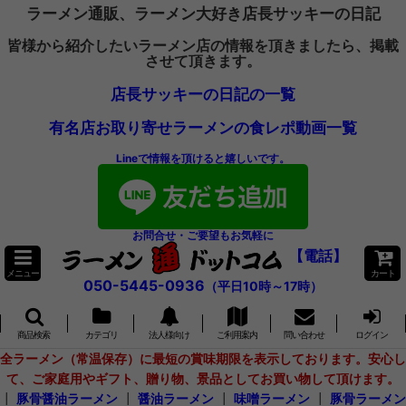
ラーメン通販、ラーメン大好き店長サッキーの日記
皆様から紹介したいラーメン店の情報を頂きましたら、掲載
させて頂きます。
店長サッキーの日記の一覧
有名店お取り寄せラーメンの食レポ動画一覧
Lineで情報を頂けると嬉しいです。
お問合せ・ご要望もお気軽に
【電話】
メニュー
カート
050-5445-0936
（平日10時～17時）
商品検索
カテゴリ
法人様向け
ご利用案内
問い合わせ
ログイン
全ラーメン（常温保存）に最短の賞味期限を表示しております。安心し
て、ご家庭用やギフト、贈り物、景品としてお買い物して頂けます。
┃
豚骨醤油ラーメン
┃
醤油ラーメン
┃
味噌ラーメン
┃
豚骨ラーメン