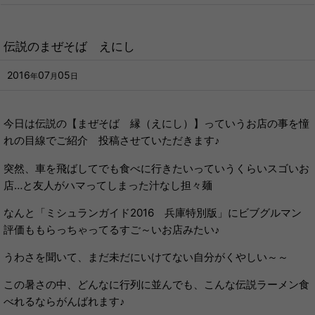
伝説のまぜそば えにし
2016
07
05
年
月
日
今日は伝説の【まぜそば 縁（えにし）】っていうお店の事を憧
れの目線でご紹介 投稿させていただきます♪
突然、車を飛ばしてでも食べに行きたいっていうくらいスゴいお
店…と友人がハマってしまった汁なし担々麺
なんと「ミシュランガイド2016 兵庫特別版」にビブグルマン
評価ももらっちゃってるすご～いお店みたい♪
うわさを聞いて、まだ未だにいけてない自分がくやしい～～
この暑さの中、どんなに行列に並んでも、こんな伝説ラーメン食
べれるならがんばれます♪