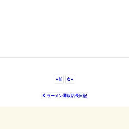
«
前
次
»
ラーメン通販店長日記