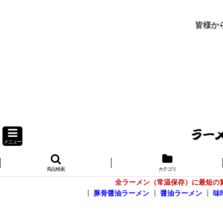
皆様か
メニュー
商品検索
カテゴリ
全ラーメン（常温保存）に最短の
┃
豚骨醤油ラーメン
┃
醤油ラーメン
┃
味