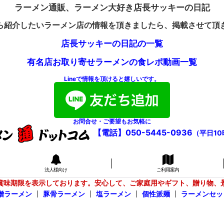
ラーメン通販、ラーメン大好き店長サッキーの日記
ら紹介したいラーメン店の情報を頂きましたら、掲載させて頂
店長サッキーの日記の一覧
有名店お取り寄せラーメンの食レポ動画一覧
Lineで情報を頂けると嬉しいです。
お問合せ・ご要望もお気軽に
【電話】050-5445-0936
（平日10
法人様向け
ご利用案内
賞味期限を表示しております。安心して、ご家庭用やギフト、贈り物、
噌ラーメン
┃
豚骨ラーメン
┃
塩ラーメン
┃
個性派麺
┃
ラーメンセッ