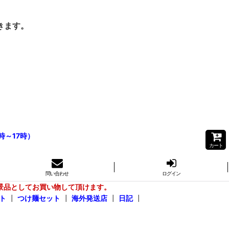
きます。
時～17時）
カート
問い合わせ
ログイン
景品としてお買い物して頂けます。
ト
┃
つけ麺セット
┃
海外発送店
┃
日記
┃