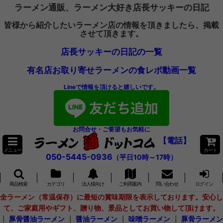
ラーメン通販、ラーメン大好き店長サッキーの日記
皆様から紹介したいラーメン店の情報を頂きましたら、掲載
させて頂きます。
店長サッキーの日記の一覧
有名店お取り寄せラーメンの食レポ動画一覧
Lineで情報を頂けると嬉しいです。
お問合せ・ご要望もお気軽に
【電話】
メニュー
カート
050-5445-0936
（平日10時～17時）
商品検索
カテゴリ
法人様向け
ご利用案内
問い合わせ
ログイン
全ラーメン（常温保存）に最短の賞味期限を表示しております。安心し
て、ご家庭用やギフト、贈り物、景品としてお買い物して頂けます。
┃
豚骨醤油ラーメン
┃
醤油ラーメン
┃
味噌ラーメン
┃
豚骨ラーメン