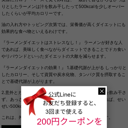
りとしたラーメンは汁を飲み干したって500kcalを少しオーバー
したくらいが平均カロリーです。
油の入れ方やトッピング次第では、栄養価が高くダイエットにも
効果的な食べ物といえるわけです。
『ラーメンダイエットはストレスなし！』 ラーメンが好きな人
であれば、美味しく食べながらダイエットできることでドカ食い
やリバウンドといったダイエットの大敵を減らせます。
『ラーメンダイエットの効果！』 1.基礎代謝が上がる しっかりと
したカロリー、そして資質や炭水化物、タンパク質を摂取するこ
とで基礎代謝が上がります。
2.意外とカロリーが少ない ラーメンのカロリーは、汁を飲み干さ
ず、あっさりとしたスタンダートタイプをチョイスすれば、せい
ぜい500kcal程度に抑えられます。
これは、丼や洋食に比べれば半分程度ともいえるのです。