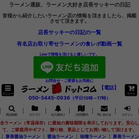
ラーメン通販、ラーメン大好き店長サッキーの日記
皆様から紹介したいラーメン店の情報を頂きましたら、掲載
させて頂きます。
店長サッキーの日記の一覧
有名店お取り寄せラーメンの食レポ動画一覧
Lineで情報を頂けると嬉しいです。
お問合せ・ご要望もお気軽に
【電話】
メニュー
カート
050-5445-0936
（平日10時～17時）
商品検索
カテゴリ
法人様向け
ご利用案内
問い合わせ
ログイン
全ラーメン（常温保存）に最短の賞味期限を表示しております。安心し
て、ご家庭用やギフト、贈り物、景品としてお買い物して頂けます。
┃
豚骨醤油ラーメン
┃
醤油ラーメン
┃
味噌ラーメン
┃
豚骨ラーメン