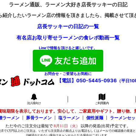
ラーメン通販、ラーメン大好き店長サッキーの日記
ら紹介したいラーメン店の情報を頂きましたら、掲載させて頂
店長サッキーの日記の一覧
有名店お取り寄せラーメンの食レポ動画一覧
Lineで情報を頂けると嬉しいです。
お問合せ・ご要望もお気軽に
【電話】050-5445-0936
（平日10
法人様向け
ご利用案内
賞味期限を表示しております。安心して、ご家庭用やギフト、贈り物、
噌ラーメン
┃
豚骨ラーメン
┃
塩ラーメン
┃
個性派麺
┃
ラーメンセッ