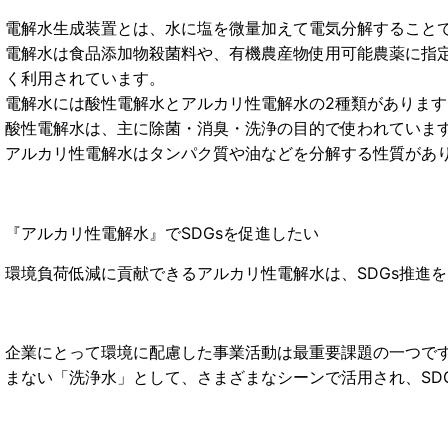
電解水生成装置とは、水に塩を微量加えて電気分解すること
電解水は食品添加物殺菌料や、有機農産物使用可能農薬に指
く利用されています。
電解水には酸性電解水とアルカリ性電解水の2種類があります
酸性電解水は、主に除菌・消臭・洗浄の目的で使われていま
アルカリ性電解水はタンパク質や油などを分解する性質があ
『アルカリ性電解水』でSDGsを促進したい
環境負荷低減に貢献できるアルカリ性電解水は、SDGs推進
企業にとって環境に配慮した事業活動は最重要課題の一つで
まない「洗浄水」として、さまざまなシーンで活用され、SD