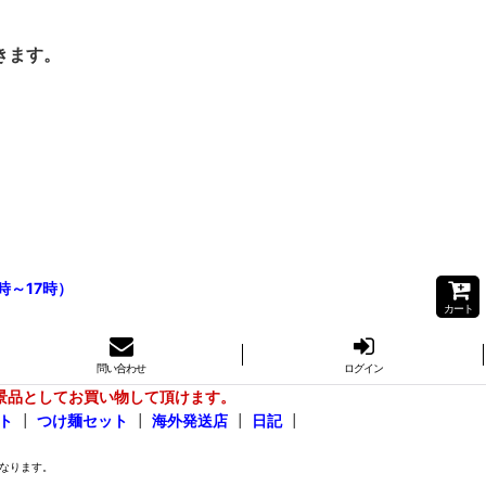
きます。
時～17時）
カート
問い合わせ
ログイン
景品としてお買い物して頂けます。
ト
┃
つけ麺セット
┃
海外発送店
┃
日記
┃