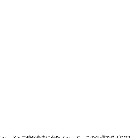
れ、水と二酸化炭素に分解されます。この処理で必ずCO2