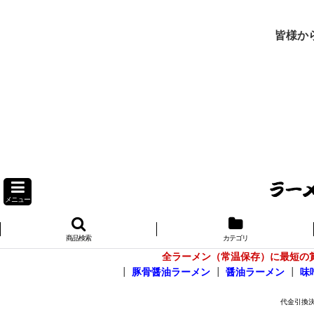
皆様か
メニュー
商品検索
カテゴリ
全ラーメン（常温保存）に最短の
┃
豚骨醤油ラーメン
┃
醤油ラーメン
┃
味