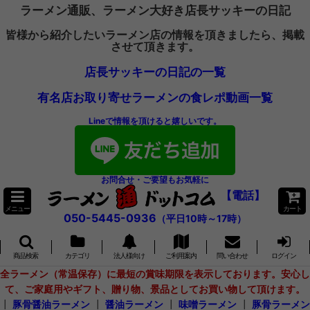
ラーメン通販、ラーメン大好き店長サッキーの日記
皆様から紹介したいラーメン店の情報を頂きましたら、掲載
させて頂きます。
店長サッキーの日記の一覧
有名店お取り寄せラーメンの食レポ動画一覧
Lineで情報を頂けると嬉しいです。
お問合せ・ご要望もお気軽に
【電話】
メニュー
カート
050-5445-0936
（平日10時～17時）
商品検索
カテゴリ
法人様向け
ご利用案内
問い合わせ
ログイン
全ラーメン（常温保存）に最短の賞味期限を表示しております。安心し
て、ご家庭用やギフト、贈り物、景品としてお買い物して頂けます。
┃
豚骨醤油ラーメン
┃
醤油ラーメン
┃
味噌ラーメン
┃
豚骨ラーメン