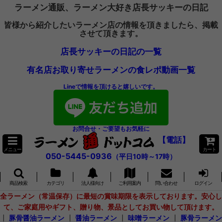
ラーメン通販、ラーメン大好き店長サッキーの日記
皆様から紹介したいラーメン店の情報を頂きましたら、掲載
させて頂きます。
店長サッキーの日記の一覧
有名店お取り寄せラーメンの食レポ動画一覧
Lineで情報を頂けると嬉しいです。
お問合せ・ご要望もお気軽に
【電話】
メニュー
カート
050-5445-0936
（平日10時～17時）
商品検索
カテゴリ
法人様向け
ご利用案内
問い合わせ
ログイン
全ラーメン（常温保存）に最短の賞味期限を表示しております。安心し
て、ご家庭用やギフト、贈り物、景品としてお買い物して頂けます。
┃
豚骨醤油ラーメン
┃
醤油ラーメン
┃
味噌ラーメン
┃
豚骨ラーメン