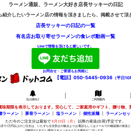
ラーメン通販、ラーメン大好き店長サッキーの日記
ら紹介したいラーメン店の情報を頂きましたら、掲載させて頂
店長サッキーの日記の一覧
有名店お取り寄せラーメンの食レポ動画一覧
Lineで情報を頂けると嬉しいです。
お問合せ・ご要望もお気軽に
【電話】050-5445-0936
（平日10
法人様向け
ご利用案内
賞味期限を表示しております。安心して、ご家庭用やギフト、贈り物、
噌ラーメン
┃
豚骨ラーメン
┃
塩ラーメン
┃
個性派麺
┃
ラーメンセッ