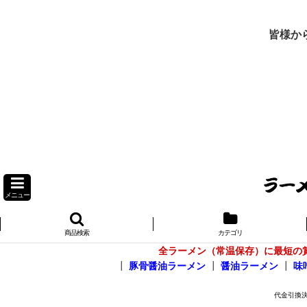
皆様か
メニュー
商品検索
カテゴリ
全ラーメン（常温保存）に最短の
┃
豚骨醤油ラーメン
┃
醤油ラーメン
┃
味