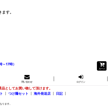
きます。
時～17時）
カート
問い合わせ
ログイン
景品としてお買い物して頂けます。
ト
┃
つけ麺セット
┃
海外発送店
┃
日記
┃