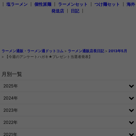
┃
塩ラーメン
┃
個性派麺
┃
ラーメンセット
┃
つけ麺セット
┃
海外
発送店
┃
日記
┃
ラーメン通販・ラーメン通ドットコム
>
ラーメン通販店長日記
>
2013年5月
>
【今週のアンケートハガキ★プレゼント当選者発表】
月別一覧
2025年
2024年
2023年
2022年
2021年