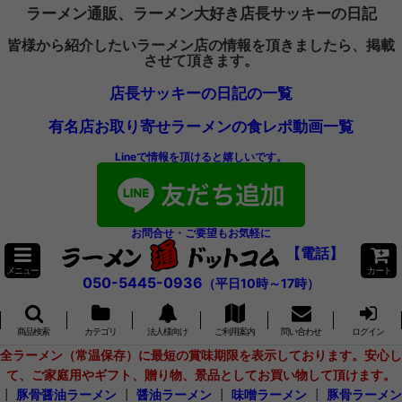
ラーメン通販、ラーメン大好き店長サッキーの日記
皆様から紹介したいラーメン店の情報を頂きましたら、掲載
させて頂きます。
店長サッキーの日記の一覧
有名店お取り寄せラーメンの食レポ動画一覧
Lineで情報を頂けると嬉しいです。
お問合せ・ご要望もお気軽に
【電話】
メニュー
カート
050-5445-0936
（平日10時～17時）
商品検索
カテゴリ
法人様向け
ご利用案内
問い合わせ
ログイン
全ラーメン（常温保存）に最短の賞味期限を表示しております。安心し
て、ご家庭用やギフト、贈り物、景品としてお買い物して頂けます。
┃
豚骨醤油ラーメン
┃
醤油ラーメン
┃
味噌ラーメン
┃
豚骨ラーメン