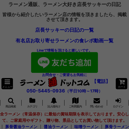
ラーメン通販、ラーメン大好き店長サッキーの日記
皆様から紹介したいラーメン店の情報を頂きましたら、掲載
させて頂きます。
店長サッキーの日記の一覧
有名店お取り寄せラーメンの食レポ動画一覧
Lineで情報を頂けると嬉しいです。
お問合せ・ご要望もお気軽に
【電話】
メニュー
カート
050-5445-0936
（平日10時～17時）
商品検索
カテゴリ
法人様向け
ご利用案内
問い合わせ
ログイン
全ラーメン（常温保存）に最短の賞味期限を表示しております。安心し
て、ご家庭用やギフト、贈り物、景品としてお買い物して頂けます。
┃
豚骨醤油ラーメン
┃
醤油ラーメン
┃
味噌ラーメン
┃
豚骨ラーメン