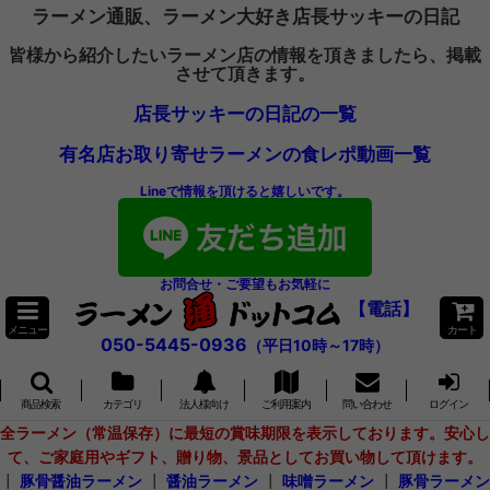
ラーメン通販、ラーメン大好き店長サッキーの日記
皆様から紹介したいラーメン店の情報を頂きましたら、掲載
させて頂きます。
店長サッキーの日記の一覧
有名店お取り寄せラーメンの食レポ動画一覧
Lineで情報を頂けると嬉しいです。
お問合せ・ご要望もお気軽に
【電話】
メニュー
カート
050-5445-0936
（平日10時～17時）
商品検索
カテゴリ
法人様向け
ご利用案内
問い合わせ
ログイン
全ラーメン（常温保存）に最短の賞味期限を表示しております。安心し
て、ご家庭用やギフト、贈り物、景品としてお買い物して頂けます。
┃
豚骨醤油ラーメン
┃
醤油ラーメン
┃
味噌ラーメン
┃
豚骨ラーメン