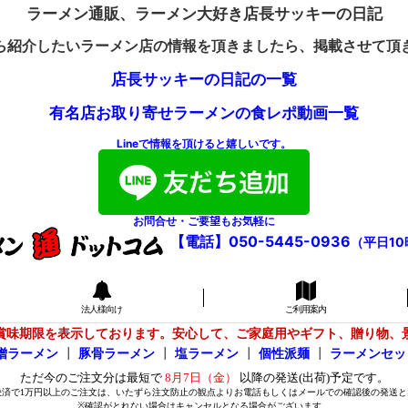
ラーメン通販、ラーメン大好き店長サッキーの日記
ら紹介したいラーメン店の情報を頂きましたら、掲載させて頂
店長サッキーの日記の一覧
有名店お取り寄せラーメンの食レポ動画一覧
Lineで情報を頂けると嬉しいです。
お問合せ・ご要望もお気軽に
【電話】050-5445-0936
（平日10
法人様向け
ご利用案内
賞味期限を表示しております。安心して、ご家庭用やギフト、贈り物、
噌ラーメン
┃
豚骨ラーメン
┃
塩ラーメン
┃
個性派麺
┃
ラーメンセッ