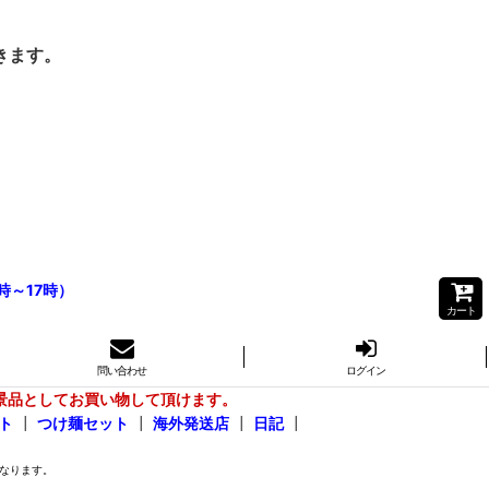
きます。
時～17時）
カート
問い合わせ
ログイン
景品としてお買い物して頂けます。
ト
┃
つけ麺セット
┃
海外発送店
┃
日記
┃