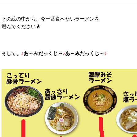
下の絵の中から、今一番食べたいラーメンを
選んでください★
そして、
♪
あ～みだっくじ～
♪
あ～みだっくじ～
♪