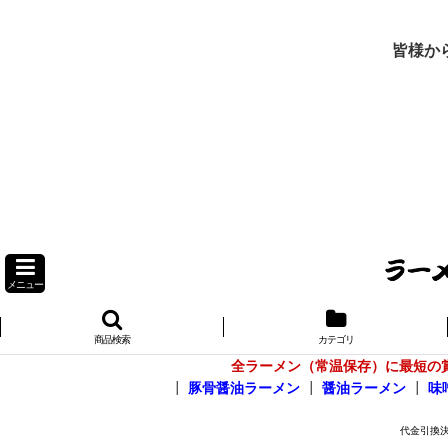
皆様か
メニュー
商品検索
カテゴリ
全ラーメン（常温保存）に最短の
┃
豚骨醤油ラーメン
┃
醤油ラーメン
┃
味