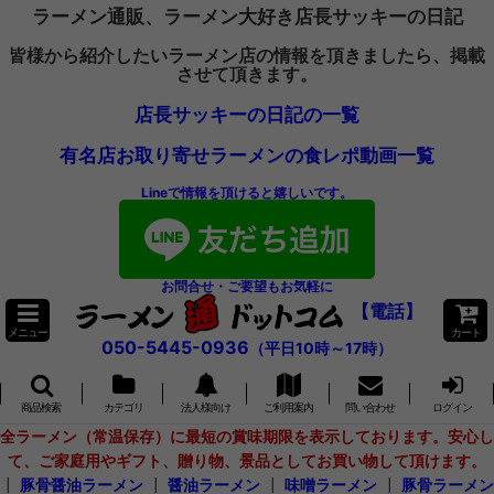
ラーメン通販、ラーメン大好き店長サッキーの日記
皆様から紹介したいラーメン店の情報を頂きましたら、掲載
させて頂きます。
店長サッキーの日記の一覧
有名店お取り寄せラーメンの食レポ動画一覧
Lineで情報を頂けると嬉しいです。
お問合せ・ご要望もお気軽に
【電話】
メニュー
カート
050-5445-0936
（平日10時～17時）
商品検索
カテゴリ
法人様向け
ご利用案内
問い合わせ
ログイン
全ラーメン（常温保存）に最短の賞味期限を表示しております。安心し
て、ご家庭用やギフト、贈り物、景品としてお買い物して頂けます。
┃
豚骨醤油ラーメン
┃
醤油ラーメン
┃
味噌ラーメン
┃
豚骨ラーメン