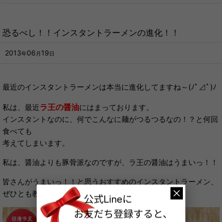
恐るべし！！インスタントラーメンの進化！！
2013
06
19
年
月
日
最近のインスタントラーメンは本当に進化してますね～(ﾉﾟ⊿ﾟ)ﾉ
ラ王の醤油
私は、最近
にはまっております。
インスタントなのに、何でこんなに麺がつるつるなの！？と何回
食べても
考えてしまいます。
私は、醤油よりも豚骨派なのですが、ラ王の醤油はうまいっ！！
皆さんがうまいっ！！と思うおすすめのインスタントラーメン、
ぜひとも教えてください♪