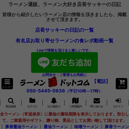
ラーメン通販、ラーメン大好き店長サッキーの日記
皆様から紹介したいラーメン店の情報を頂きましたら、掲載
させて頂きます。
店長サッキーの日記の一覧
有名店お取り寄せラーメンの食レポ動画一覧
Lineで情報を頂けると嬉しいです。
お問合せ・ご要望もお気軽に
【電話】
メニュー
カート
050-5445-0936
（平日10時～17時）
商品検索
カテゴリ
法人様向け
ご利用案内
問い合わせ
ログイン
全ラーメン（常温保存）に最短の賞味期限を表示しております。安心し
て、ご家庭用やギフト、贈り物、景品としてお買い物して頂けます。
┃
豚骨醤油ラーメン
┃
醤油ラーメン
┃
味噌ラーメン
┃
豚骨ラーメン