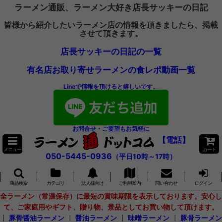
ラーメン通販、ラーメン大好き店長サッキーの日記
皆様から紹介したいラーメン店の情報を頂きましたら、掲載
させて頂きます。
店長サッキーの日記の一覧
有名店お取り寄せラーメンの食レポ動画一覧
Lineで情報を頂けると嬉しいです。
お問合せ・ご要望もお気軽に
【電話】
メニュー
カート
050-5445-0936
（平日10時～17時）
商品検索
カテゴリ
法人様向け
ご利用案内
問い合わせ
ログイン
全ラーメン（常温保存）に最短の賞味期限を表示しております。安心し
て、ご家庭用やギフト、贈り物、景品としてお買い物して頂けます。
┃
豚骨醤油ラーメン
┃
醤油ラーメン
┃
味噌ラーメン
┃
豚骨ラーメン