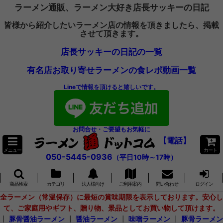
ラーメン通販、ラーメン大好き店長サッキーの日記
皆様から紹介したいラーメン店の情報を頂きましたら、掲載
させて頂きます。
店長サッキーの日記の一覧
有名店お取り寄せラーメンの食レポ動画一覧
Lineで情報を頂けると嬉しいです。
お問合せ・ご要望もお気軽に
【電話】
メニュー
カート
050-5445-0936
（平日10時～17時）
商品検索
カテゴリ
法人様向け
ご利用案内
問い合わせ
ログイン
全ラーメン（常温保存）に最短の賞味期限を表示しております。安心し
て、ご家庭用やギフト、贈り物、景品としてお買い物して頂けます。
┃
豚骨醤油ラーメン
┃
醤油ラーメン
┃
味噌ラーメン
┃
豚骨ラーメン