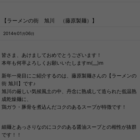
【ラーメンの街 旭川 （藤原製麺）】
2014
01
06
年
月
日
皆さま、あけましておめでとうございます！
本年も何卒よろしくお願いいたしますm(__)m
新年一発目にご紹介するのは、藤原製麺さんの【ラーメンの
街 旭川】です♪
旭川の厳しい気候風土の中、丹念に熟成して造られた低温熟
成乾燥麺に、
鶏ガラ・豚骨を煮込んだコクのあるスープが特徴です！
細麺とあっさりなのにコクのある醤油スープとの相性が抜群
です！！