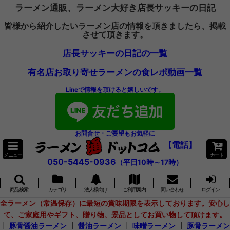
ラーメン通販、ラーメン大好き店長サッキーの日記
皆様から紹介したいラーメン店の情報を頂きましたら、掲載
させて頂きます。
店長サッキーの日記の一覧
有名店お取り寄せラーメンの食レポ動画一覧
Lineで情報を頂けると嬉しいです。
お問合せ・ご要望もお気軽に
【電話】
メニュー
カート
050-5445-0936
（平日10時～17時）
商品検索
カテゴリ
法人様向け
ご利用案内
問い合わせ
ログイン
全ラーメン（常温保存）に最短の賞味期限を表示しております。安心し
て、ご家庭用やギフト、贈り物、景品としてお買い物して頂けます。
┃
豚骨醤油ラーメン
┃
醤油ラーメン
┃
味噌ラーメン
┃
豚骨ラーメン