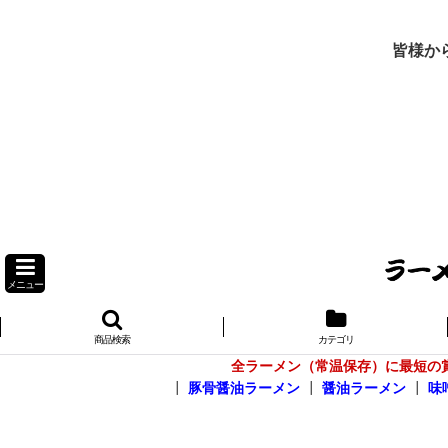
皆様か
メニュー
商品検索
カテゴリ
全ラーメン（常温保存）に最短の
┃
豚骨醤油ラーメン
┃
醤油ラーメン
┃
味