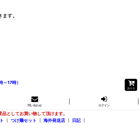
きます。
時～17時）
カート
問い合わせ
ログイン
景品としてお買い物して頂けます。
ト
┃
つけ麺セット
┃
海外発送店
┃
日記
┃