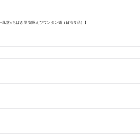
一風堂×ちばき屋 鶏豚えびワンタン麺（日清食品）】