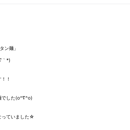
ンタン麺」
｀*)
す！！
た(o^∇^o)
なっていました☆