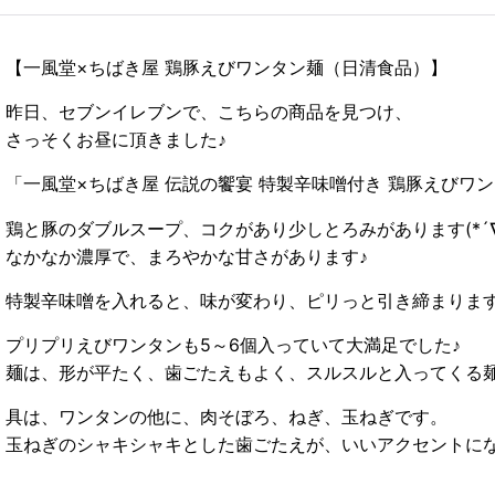
【一風堂×ちばき屋 鶏豚えびワンタン麺（日清食品）】
昨日、セブンイレブンで、こちらの商品を見つけ、
さっそくお昼に頂きました♪
「一風堂×ちばき屋 伝説の饗宴 特製辛味噌付き 鶏豚えびワ
鶏と豚のダブルスープ、コクがあり少しとろみがあります(*´∇
なかなか濃厚で、まろやかな甘さがあります♪
特製辛味噌を入れると、味が変わり、ピリっと引き締まりま
プリプリえびワンタンも5～6個入っていて大満足でした♪
麺は、形が平たく、歯ごたえもよく、スルスルと入ってくる麺でし
具は、ワンタンの他に、肉そぼろ、ねぎ、玉ねぎです。
玉ねぎのシャキシャキとした歯ごたえが、いいアクセントに