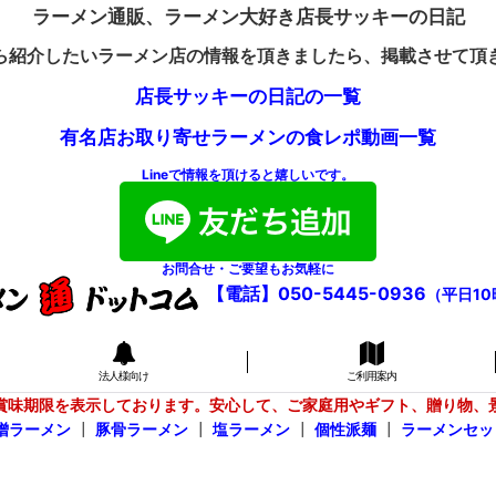
ラーメン通販、ラーメン大好き店長サッキーの日記
ら紹介したいラーメン店の情報を頂きましたら、掲載させて頂
店長サッキーの日記の一覧
有名店お取り寄せラーメンの食レポ動画一覧
Lineで情報を頂けると嬉しいです。
お問合せ・ご要望もお気軽に
【電話】050-5445-0936
（平日10
法人様向け
ご利用案内
賞味期限を表示しております。安心して、ご家庭用やギフト、贈り物、
噌ラーメン
┃
豚骨ラーメン
┃
塩ラーメン
┃
個性派麺
┃
ラーメンセッ