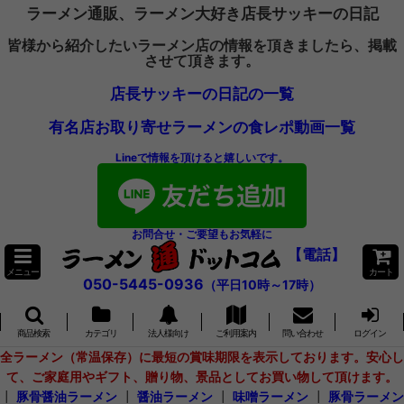
ラーメン通販、ラーメン大好き店長サッキーの日記
皆様から紹介したいラーメン店の情報を頂きましたら、掲載
させて頂きます。
店長サッキーの日記の一覧
有名店お取り寄せラーメンの食レポ動画一覧
Lineで情報を頂けると嬉しいです。
お問合せ・ご要望もお気軽に
【電話】
メニュー
カート
050-5445-0936
（平日10時～17時）
商品検索
カテゴリ
法人様向け
ご利用案内
問い合わせ
ログイン
全ラーメン（常温保存）に最短の賞味期限を表示しております。安心し
て、ご家庭用やギフト、贈り物、景品としてお買い物して頂けます。
┃
豚骨醤油ラーメン
┃
醤油ラーメン
┃
味噌ラーメン
┃
豚骨ラーメン