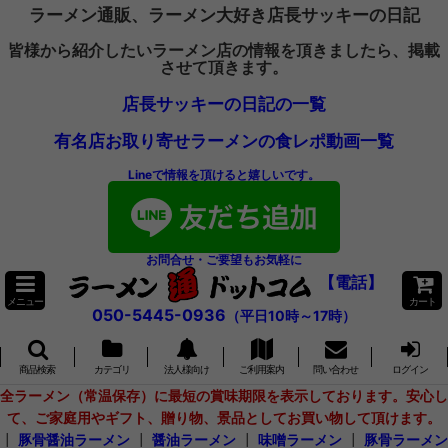
ラーメン通販、ラーメン大好き店長サッキーの日記
皆様から紹介したいラーメン店の情報を頂きましたら、掲載
させて頂きます。
店長サッキーの日記の一覧
有名店お取り寄せラーメンの食レポ動画一覧
Lineで情報を頂けると嬉しいです。
お問合せ・ご要望もお気軽に
【電話】
メニュー
カート
050-5445-0936
（平日10時～17時）
商品検索
カテゴリ
法人様向け
ご利用案内
問い合わせ
ログイン
全ラーメン（常温保存）に最短の賞味期限を表示しております。安心し
て、ご家庭用やギフト、贈り物、景品としてお買い物して頂けます。
┃
豚骨醤油ラーメン
┃
醤油ラーメン
┃
味噌ラーメン
┃
豚骨ラーメン