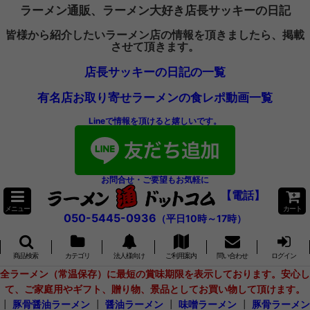
ラーメン通販、ラーメン大好き店長サッキーの日記
皆様から紹介したいラーメン店の情報を頂きましたら、掲載
させて頂きます。
店長サッキーの日記の一覧
有名店お取り寄せラーメンの食レポ動画一覧
Lineで情報を頂けると嬉しいです。
お問合せ・ご要望もお気軽に
【電話】
メニュー
カート
050-5445-0936
（平日10時～17時）
商品検索
カテゴリ
法人様向け
ご利用案内
問い合わせ
ログイン
全ラーメン（常温保存）に最短の賞味期限を表示しております。安心し
て、ご家庭用やギフト、贈り物、景品としてお買い物して頂けます。
┃
豚骨醤油ラーメン
┃
醤油ラーメン
┃
味噌ラーメン
┃
豚骨ラーメン