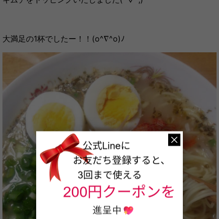
大満足の1杯でしたー！！(o^∇^o)ﾉ