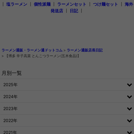
┃
塩ラーメン
┃
個性派麺
┃
ラーメンセット
┃
つけ麺セット
┃
海外
発送店
┃
日記
┃
ラーメン通販・ラーメン通ドットコム
>
ラーメン通販店長日記
>
【博多 辛子高菜 とんこつラーメン(五木食品)】
月別一覧
2025年
2024年
2023年
2022年
2021年