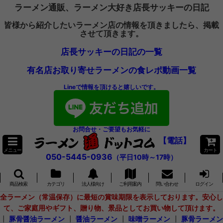
ラーメン通販、ラーメン大好き店長サッキーの日記
皆様から紹介したいラーメン店の情報を頂きましたら、掲載
させて頂きます。
店長サッキーの日記の一覧
有名店お取り寄せラーメンの食レポ動画一覧
Lineで情報を頂けると嬉しいです。
お問合せ・ご要望もお気軽に
【電話】
メニュー
カート
050-5445-0936
（平日10時～17時）
商品検索
カテゴリ
法人様向け
ご利用案内
問い合わせ
ログイン
全ラーメン（常温保存）に最短の賞味期限を表示しております。安心し
て、ご家庭用やギフト、贈り物、景品としてお買い物して頂けます。
┃
豚骨醤油ラーメン
┃
醤油ラーメン
┃
味噌ラーメン
┃
豚骨ラーメン