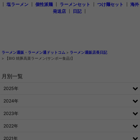
┃
塩ラーメン
┃
個性派麺
┃
ラーメンセット
┃
つけ麺セット
┃
海外
発送店
┃
日記
┃
ラーメン通販・ラーメン通ドットコム
>
ラーメン通販店長日記
>
【BIG 焼豚高菜ラーメン(サンポー食品)】
月別一覧
2025年
2024年
2023年
2022年
2021年