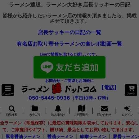
ラーメン通販、ラーメン大好き店長サッキーの日記
皆様から紹介したいラーメン店の情報を頂きましたら、掲載
させて頂きます。
店長サッキーの日記の一覧
有名店お取り寄せラーメンの食レポ動画一覧
Lineで情報を頂けると嬉しいです。
お問合せ・ご要望もお気軽に
【電話】
メニュー
カート
050-5445-0936
（平日10時～17時）
商品検索
カテゴリ
法人様向け
ご利用案内
問い合わせ
ログイン
全ラーメン（常温保存）に最短の賞味期限を表示しております。安心し
て、ご家庭用やギフト、贈り物、景品としてお買い物して頂けます。
┃
豚骨醤油ラーメン
┃
醤油ラーメン
┃
味噌ラーメン
┃
豚骨ラーメン