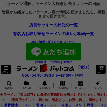
ラーメン通販、ラーメン大好き店長サッキーの日記
皆様から紹介したいラーメン店の情報を頂きましたら、掲載
させて頂きます。
店長サッキーの日記の一覧
有名店お取り寄せラーメンの食レポ動画一覧
Lineで情報を頂けると嬉しいです。
お問合せ・ご要望もお気軽に
【電話】
メニュー
カート
050-5445-0936
（平日10時～17時）
商品検索
カテゴリ
法人様向け
ご利用案内
問い合わせ
ログイン
全ラーメン（常温保存）に最短の賞味期限を表示しております。安心し
て、ご家庭用やギフト、贈り物、景品としてお買い物して頂けます。
┃
豚骨醤油ラーメン
┃
醤油ラーメン
┃
味噌ラーメン
┃
豚骨ラーメン