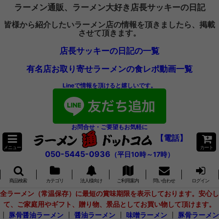
ラーメン通販、ラーメン大好き店長サッキーの日記
皆様から紹介したいラーメン店の情報を頂きましたら、掲載
させて頂きます。
店長サッキーの日記の一覧
有名店お取り寄せラーメンの食レポ動画一覧
Lineで情報を頂けると嬉しいです。
お問合せ・ご要望もお気軽に
【電話】
メニュー
カート
050-5445-0936
（平日10時～17時）
商品検索
カテゴリ
法人様向け
ご利用案内
問い合わせ
ログイン
全ラーメン（常温保存）に最短の賞味期限を表示しております。安心し
て、ご家庭用やギフト、贈り物、景品としてお買い物して頂けます。
┃
豚骨醤油ラーメン
┃
醤油ラーメン
┃
味噌ラーメン
┃
豚骨ラーメン