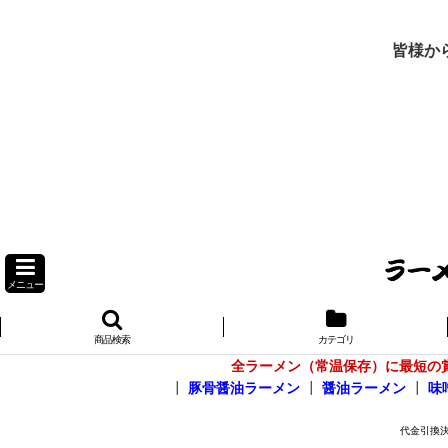
皆様か
メニュー
商品検索
カテゴリ
全ラーメン（常温保存）に最短の
┃
豚骨醤油ラーメン
┃
醤油ラーメン
┃
味