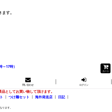
きます。
時～17時）
カート
問い合わせ
ログイン
景品としてお買い物して頂けます。
ト
┃
つけ麺セット
┃
海外発送店
┃
日記
┃