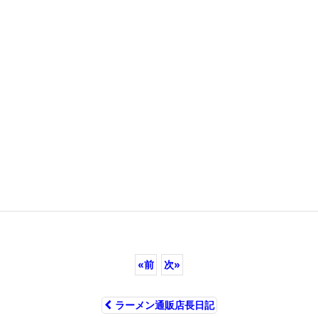
«
前
次
»
ラーメン通販店長日記