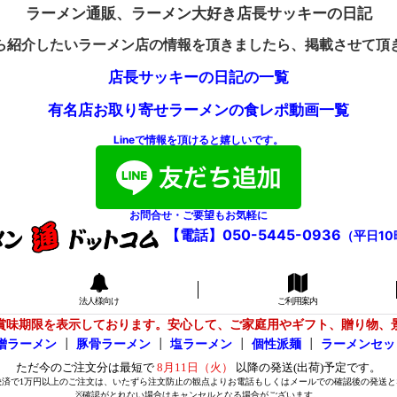
ラーメン通販、ラーメン大好き店長サッキーの日記
ら紹介したいラーメン店の情報を頂きましたら、掲載させて頂
店長サッキーの日記の一覧
有名店お取り寄せラーメンの食レポ動画一覧
Lineで情報を頂けると嬉しいです。
お問合せ・ご要望もお気軽に
【電話】050-5445-0936
（平日10
法人様向け
ご利用案内
賞味期限を表示しております。安心して、ご家庭用やギフト、贈り物、
噌ラーメン
┃
豚骨ラーメン
┃
塩ラーメン
┃
個性派麺
┃
ラーメンセッ