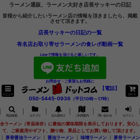
ラーメン通販、ラーメン大好き店長サッキーの日記
皆様から紹介したいラーメン店の情報を頂きましたら、掲載
させて頂きます。
店長サッキーの日記の一覧
有名店お取り寄せラーメンの食レポ動画一覧
Lineで情報を頂けると嬉しいです。
お問合せ・ご要望もお気軽に
【電話】
メニュー
カート
050-5445-0936
（平日10時～17時）
商品検索
カテゴリ
法人様向け
ご利用案内
問い合わせ
ログイン
全ラーメン（常温保存）に最短の賞味期限を表示しております。安心し
て、ご家庭用やギフト、贈り物、景品としてお買い物して頂けます。
┃
豚骨醤油ラーメン
┃
醤油ラーメン
┃
味噌ラーメン
┃
豚骨ラーメン