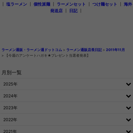
┃
塩ラーメン
┃
個性派麺
┃
ラーメンセット
┃
つけ麺セット
┃
海外
発送店
┃
日記
┃
ラーメン通販・ラーメン通ドットコム
>
ラーメン通販店長日記
>
2011年11月
>
【今週のアンケートハガキ★プレゼント当選者発表】
月別一覧
2025年
2024年
2023年
2022年
2021年