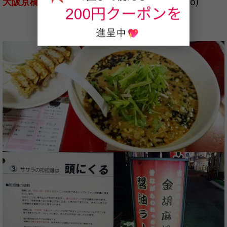
大阪京橋にあるササラさんの坦々麺
です(o^∇^o)