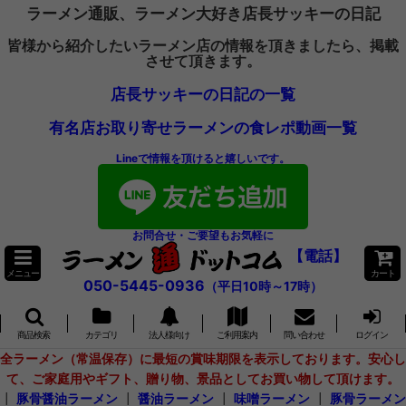
ラーメン通販、ラーメン大好き店長サッキーの日記
皆様から紹介したいラーメン店の情報を頂きましたら、掲載
させて頂きます。
店長サッキーの日記の一覧
有名店お取り寄せラーメンの食レポ動画一覧
Lineで情報を頂けると嬉しいです。
お問合せ・ご要望もお気軽に
【電話】
メニュー
カート
050-5445-0936
（平日10時～17時）
商品検索
カテゴリ
法人様向け
ご利用案内
問い合わせ
ログイン
全ラーメン（常温保存）に最短の賞味期限を表示しております。安心し
て、ご家庭用やギフト、贈り物、景品としてお買い物して頂けます。
┃
豚骨醤油ラーメン
┃
醤油ラーメン
┃
味噌ラーメン
┃
豚骨ラーメン