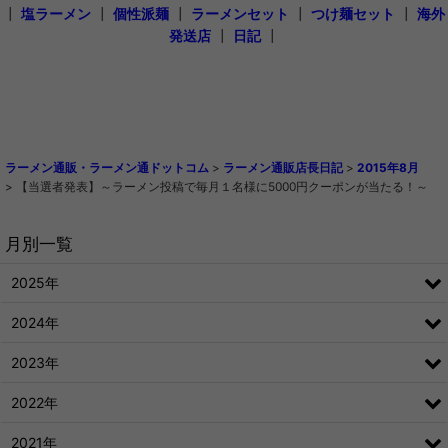
┃
塩ラーメン
┃
個性派麺
┃
ラーメンセット
┃
つけ麺セット
┃
海外
発送店
┃
日記
┃
ラーメン通販・ラーメン通ドットコム
>
ラーメン通販店長日記
>
2015年8月
>
【当選者発表】～ラーメン投稿で毎月１名様に5000円クーポンが当たる！～
月別一覧
2025年
2024年
2023年
2022年
2021年