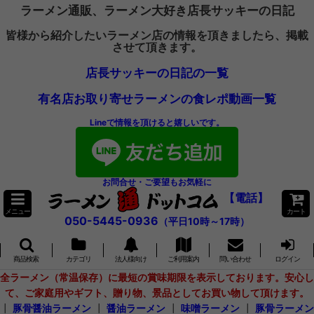
ラーメン通販、ラーメン大好き店長サッキーの日記
皆様から紹介したいラーメン店の情報を頂きましたら、掲載
させて頂きます。
店長サッキーの日記の一覧
有名店お取り寄せラーメンの食レポ動画一覧
Lineで情報を頂けると嬉しいです。
お問合せ・ご要望もお気軽に
【電話】
メニュー
カート
050-5445-0936
（平日10時～17時）
商品検索
カテゴリ
法人様向け
ご利用案内
問い合わせ
ログイン
全ラーメン（常温保存）に最短の賞味期限を表示しております。安心し
て、ご家庭用やギフト、贈り物、景品としてお買い物して頂けます。
┃
豚骨醤油ラーメン
┃
醤油ラーメン
┃
味噌ラーメン
┃
豚骨ラーメン