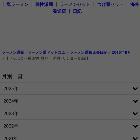
┃
塩ラーメン
┃
個性派麺
┃
ラーメンセット
┃
つけ麺セット
┃
海外
発送店
┃
日記
┃
ラーメン通販・ラーメン通ドットコム
>
ラーメン通販店長日記
>
2015年8月
>
【サッポロ一番 濃厚 貝だし 満貝 (サンヨー食品)】
月別一覧
2025年
2024年
2023年
2022年
2021年