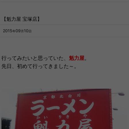
【魁力屋 宝塚店】
2015
09
10
年
月
日
行ってみたいと思っていた、
魁力屋
。
先日、初めて行ってきました～。