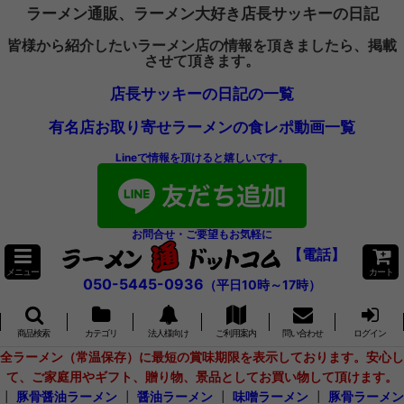
ラーメン通販、ラーメン大好き店長サッキーの日記
皆様から紹介したいラーメン店の情報を頂きましたら、掲載
させて頂きます。
店長サッキーの日記の一覧
有名店お取り寄せラーメンの食レポ動画一覧
Lineで情報を頂けると嬉しいです。
お問合せ・ご要望もお気軽に
【電話】
メニュー
カート
050-5445-0936
（平日10時～17時）
商品検索
カテゴリ
法人様向け
ご利用案内
問い合わせ
ログイン
全ラーメン（常温保存）に最短の賞味期限を表示しております。安心し
て、ご家庭用やギフト、贈り物、景品としてお買い物して頂けます。
┃
豚骨醤油ラーメン
┃
醤油ラーメン
┃
味噌ラーメン
┃
豚骨ラーメン