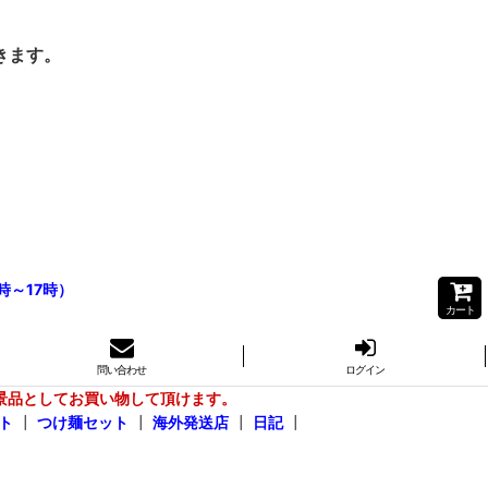
きます。
時～17時）
カート
問い合わせ
ログイン
景品としてお買い物して頂けます。
ト
┃
つけ麺セット
┃
海外発送店
┃
日記
┃