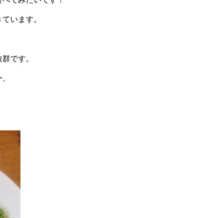
きています。
抜群です。
ー、