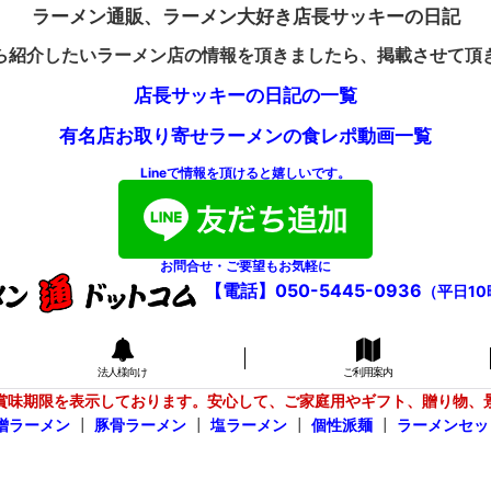
ラーメン通販、ラーメン大好き店長サッキーの日記
ら紹介したいラーメン店の情報を頂きましたら、掲載させて頂
店長サッキーの日記の一覧
有名店お取り寄せラーメンの食レポ動画一覧
Lineで情報を頂けると嬉しいです。
お問合せ・ご要望もお気軽に
【電話】050-5445-0936
（平日10
法人様向け
ご利用案内
賞味期限を表示しております。安心して、ご家庭用やギフト、贈り物、
噌ラーメン
┃
豚骨ラーメン
┃
塩ラーメン
┃
個性派麺
┃
ラーメンセッ