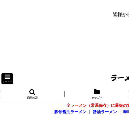
皆様か
メニュー
商品検索
カテゴリ
全ラーメン（常温保存）に最短の
┃
豚骨醤油ラーメン
┃
醤油ラーメン
┃
味