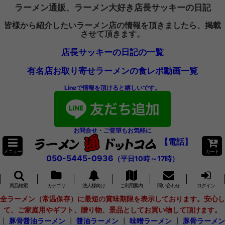
ラーメン通販、ラーメン大好き店長サッキーの日記
皆様から紹介したいラーメン店の情報を頂きましたら、掲載
させて頂きます。
店長サッキーの日記の一覧
有名店お取り寄せラーメンの食レポ動画一覧
Lineで情報を頂けると嬉しいです。
お問合せ・ご要望もお気軽に
【電話】
メニュー
カート
050-5445-0936
（平日10時～17時）
商品検索
カテゴリ
法人様向け
ご利用案内
問い合わせ
ログイン
全ラーメン（常温保存）に最短の賞味期限を表示しております。安心し
て、ご家庭用やギフト、贈り物、景品としてお買い物して頂けます。
┃
豚骨醤油ラーメン
┃
醤油ラーメン
┃
味噌ラーメン
┃
豚骨ラーメン