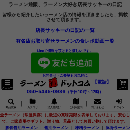
ラーメン通販、ラーメン大好き店長サッキーの日記
皆様から紹介したいラーメン店の情報を頂きましたら、掲載
させて頂きます。
店長サッキーの日記の一覧
有名店お取り寄せラーメンの食レポ動画一覧
Lineで情報を頂けると嬉しいです。
お問合せ・ご要望もお気軽に
【電話】
メニュー
カート
050-5445-0936
（平日10時～17時）
商品検索
カテゴリ
法人様向け
ご利用案内
問い合わせ
ログイン
全ラーメン（常温保存）に最短の賞味期限を表示しております。安心し
て、ご家庭用やギフト、贈り物、景品としてお買い物して頂けます。
┃
豚骨醤油ラーメン
┃
醤油ラーメン
┃
味噌ラーメン
┃
豚骨ラーメン