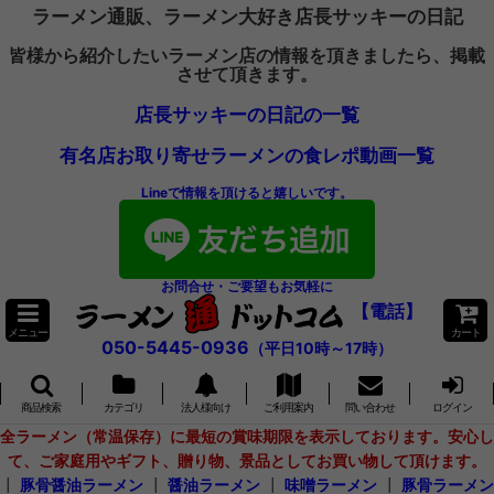
ラーメン通販、ラーメン大好き店長サッキーの日記
皆様から紹介したいラーメン店の情報を頂きましたら、掲載
させて頂きます。
店長サッキーの日記の一覧
有名店お取り寄せラーメンの食レポ動画一覧
Lineで情報を頂けると嬉しいです。
お問合せ・ご要望もお気軽に
【電話】
メニュー
カート
050-5445-0936
（平日10時～17時）
商品検索
カテゴリ
法人様向け
ご利用案内
問い合わせ
ログイン
全ラーメン（常温保存）に最短の賞味期限を表示しております。安心し
て、ご家庭用やギフト、贈り物、景品としてお買い物して頂けます。
┃
豚骨醤油ラーメン
┃
醤油ラーメン
┃
味噌ラーメン
┃
豚骨ラーメン