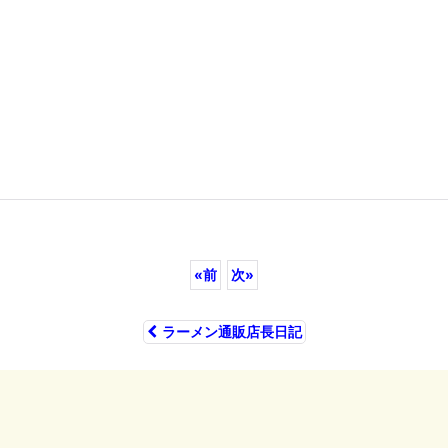
«
前
次
»
ラーメン通販店長日記