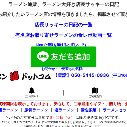
ラーメン通販、ラーメン大好き店長サッキーの日記
ら紹介したいラーメン店の情報を頂きましたら、掲載させて頂
店長サッキーの日記の一覧
有名店お取り寄せラーメンの食レポ動画一覧
Lineで情報を頂けると嬉しいです。
お問合せ・ご要望もお気軽に
【電話】050-5445-0936
（平日10
法人様向け
ご利用案内
賞味期限を表示しております。安心して、ご家庭用やギフト、贈り物、
噌ラーメン
┃
豚骨ラーメン
┃
塩ラーメン
┃
個性派麺
┃
ラーメンセッ