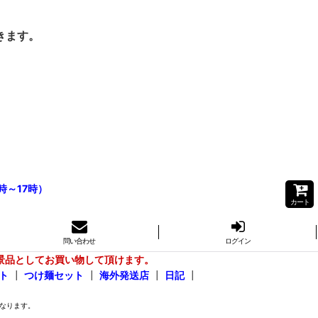
きます。
時～17時）
カート
問い合わせ
ログイン
景品としてお買い物して頂けます。
ト
┃
つけ麺セット
┃
海外発送店
┃
日記
┃