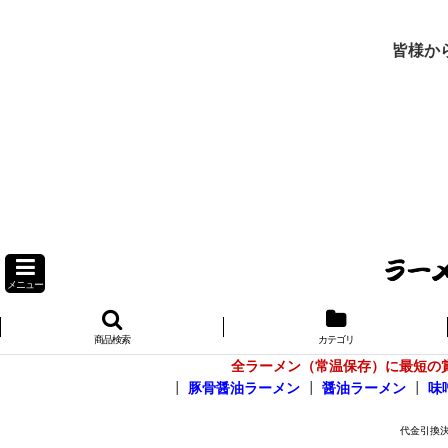
皆様か
メニュー
商品検索
カテゴリ
全ラーメン（常温保存）に最短の
┃
豚骨醤油ラーメン
┃
醤油ラーメン
┃
味