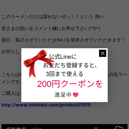
このラーメンだけは譲れないぜっ！！という 熱い
皆さまの想いをコメント欄にお寄せ下さい(^O^)
後日、集計させていただきNo.1を発表させていただきます！
お待ちしておりま～すo(*^▽^*)o
こちらは私が個人的に今食べたい、名古屋 如水さんの塩ラー
メンです。
ご購入はこちらから可能です♪
http://www.mentwo.com/product/1015