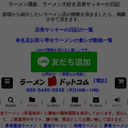
ラーメン通販、ラーメン大好き店長サッキーの日記
皆様から紹介したいラーメン店の情報を頂きましたら、掲載
させて頂きます。
店長サッキーの日記の一覧
有名店お取り寄せラーメンの食レポ動画一覧
Lineで情報を頂けると嬉しいです。
お問合せ・ご要望もお気軽に
【電話】
メニュー
カート
050-5445-0936
（平日10時～17時）
商品検索
カテゴリ
法人様向け
ご利用案内
問い合わせ
ログイン
全ラーメン（常温保存）に最短の賞味期限を表示しております。安心し
て、ご家庭用やギフト、贈り物、景品としてお買い物して頂けます。
┃
豚骨醤油ラーメン
┃
醤油ラーメン
┃
味噌ラーメン
┃
豚骨ラーメン