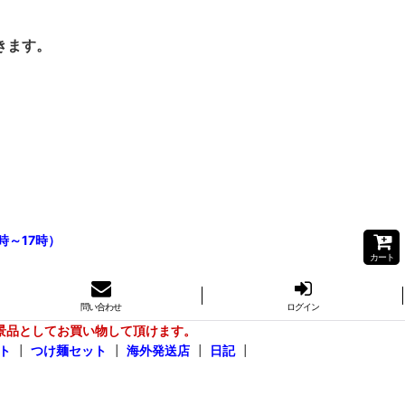
きます。
時～17時）
カート
問い合わせ
ログイン
景品としてお買い物して頂けます。
ト
┃
つけ麺セット
┃
海外発送店
┃
日記
┃