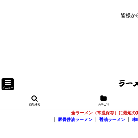
皆様か
メニュー
商品検索
カテゴリ
全ラーメン（常温保存）に最短の
┃
豚骨醤油ラーメン
┃
醤油ラーメン
┃
味