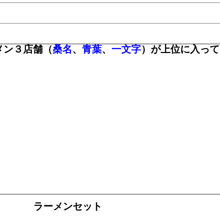
メン３店舗（
桑名
、
青葉
、
一文字
）が上位に入って
ラーメンセット