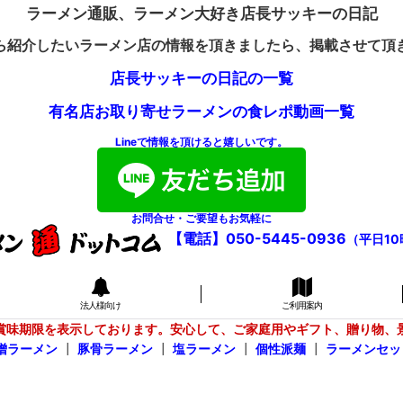
ラーメン通販、ラーメン大好き店長サッキーの日記
ら紹介したいラーメン店の情報を頂きましたら、掲載させて頂
店長サッキーの日記の一覧
有名店お取り寄せラーメンの食レポ動画一覧
Lineで情報を頂けると嬉しいです。
お問合せ・ご要望もお気軽に
【電話】050-5445-0936
（平日10
法人様向け
ご利用案内
賞味期限を表示しております。安心して、ご家庭用やギフト、贈り物、
噌ラーメン
┃
豚骨ラーメン
┃
塩ラーメン
┃
個性派麺
┃
ラーメンセッ