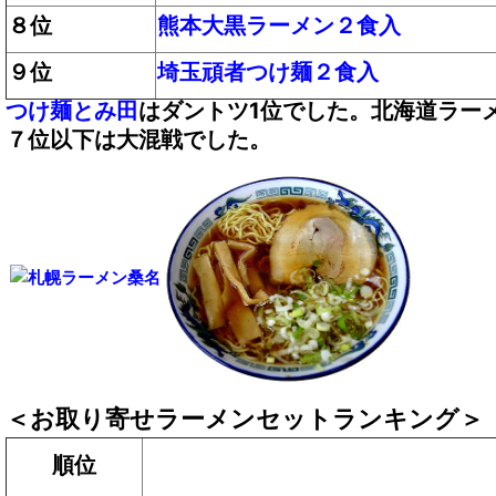
８位
熊本大黒ラーメン２食入
９位
埼玉頑者つけ麺２食入
つけ麺とみ田
はダントツ1位でした。北海道ラー
７位以下は大混戦でした。
＜お取り寄せラーメンセットランキング＞
順位