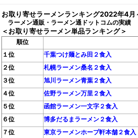
お取り寄せラーメンランキング2022年4月
ラーメン通販・ラーメン通ドットコムの実績
＜お取り寄せラーメン単品ランキング＞
順位
１位
千葉つけ麺とみ田２食入
２位
札幌ラーメン桑名２食入
３位
旭川ラーメン青葉２食入
４位
佐野ラーメン万里２食入
５位
函館ラーメン一文字２食入
６位
博多だるまラーメン２食入
７位
東京ラーメンホープ軒本舗２食入