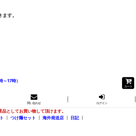
きます。
時～17時）
カート
問い合わせ
ログイン
景品としてお買い物して頂けます。
ト
┃
つけ麺セット
┃
海外発送店
┃
日記
┃