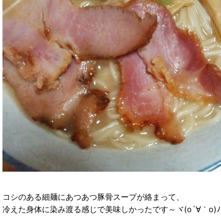
コシのある細麺にあつあつ豚骨スープが絡まって、
冷えた身体に染み渡る感じで美味しかったです～ヾ(o´∀｀o)ﾉ