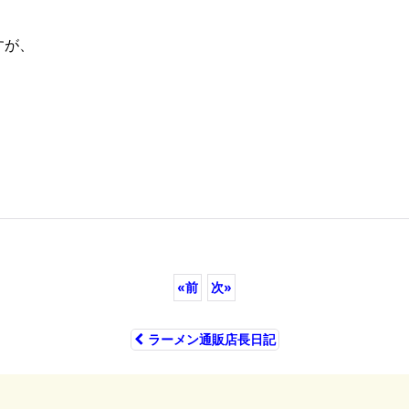
すが、
«
前
次
»
ラーメン通販店長日記