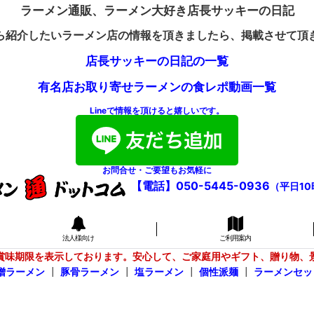
ラーメン通販、ラーメン大好き店長サッキーの日記
ら紹介したいラーメン店の情報を頂きましたら、掲載させて頂
店長サッキーの日記の一覧
有名店お取り寄せラーメンの食レポ動画一覧
Lineで情報を頂けると嬉しいです。
お問合せ・ご要望もお気軽に
【電話】050-5445-0936
（平日10
法人様向け
ご利用案内
賞味期限を表示しております。安心して、ご家庭用やギフト、贈り物、
噌ラーメン
┃
豚骨ラーメン
┃
塩ラーメン
┃
個性派麺
┃
ラーメンセッ