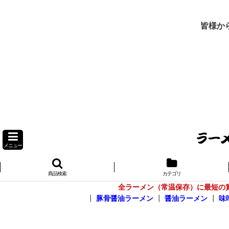
皆様か
メニュー
商品検索
カテゴリ
全ラーメン（常温保存）に最短の
┃
豚骨醤油ラーメン
┃
醤油ラーメン
┃
味