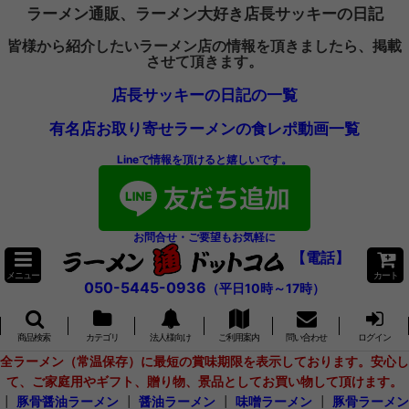
ラーメン通販、ラーメン大好き店長サッキーの日記
皆様から紹介したいラーメン店の情報を頂きましたら、掲載
させて頂きます。
店長サッキーの日記の一覧
有名店お取り寄せラーメンの食レポ動画一覧
Lineで情報を頂けると嬉しいです。
お問合せ・ご要望もお気軽に
【電話】
メニュー
カート
050-5445-0936
（平日10時～17時）
商品検索
カテゴリ
法人様向け
ご利用案内
問い合わせ
ログイン
全ラーメン（常温保存）に最短の賞味期限を表示しております。安心し
て、ご家庭用やギフト、贈り物、景品としてお買い物して頂けます。
┃
豚骨醤油ラーメン
┃
醤油ラーメン
┃
味噌ラーメン
┃
豚骨ラーメン